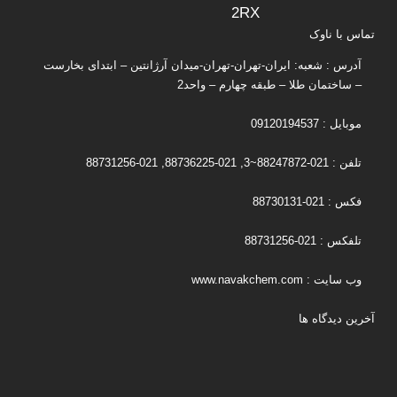
تماس با ناوک
آدرس : شعبه: ایران-تهران-تهران-میدان آرژانتین – ابتدای بخارست
– ساختمان طلا – طبقه چهارم – واحد2
موبایل : 09120194537
تلفن : 021-88247872~3, 021-88736225, 021-88731256
فکس : 021-88730131
تلفکس : 021-88731256
وب سایت : www.navakchem.com
آخرین دیدگاه ها