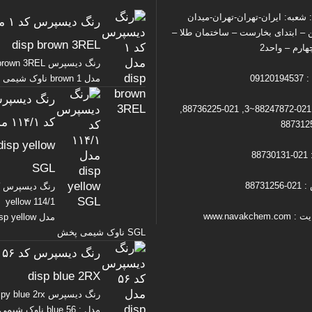
شعبه: ایران-تهران-تهران-میدان
رنگ دیس
ن – ابتدای بخارست – ساختمان طلا –
disp brown 3REL
ارم – واحد2
رنگ دیسپرس wn 3REL
09120
مدل brown 1 ناوک شیمی پخش
رنگ دیسپر
تلفن : 021-88247872~3, 021-88736225,
کد ۴/۱
disp yellow
88
SGL
88731
رنگ دیسپرس ک
yellow 114/1
www.navakche
مدل sp yellow
SGL ناوک شیمی پخش
رن
disp blue 2RX
رنگ دیسپرس y blue 2rx
مدل : blue 56 ناوک شیمی…