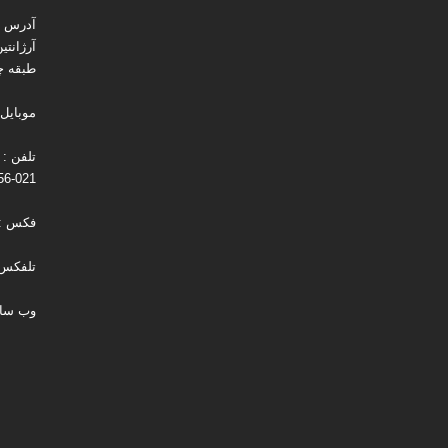
آدرس : 
آرژانتی
طبقه چه
موبایل : 194537
021-88731256
فکس : 021-730131
تلفکس : 021-256
وب سایت : m.com