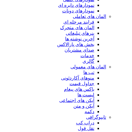
نمودارهای دایره ای
نمودارهای دونات
المان های تعاملی
فرایند مرحله ای
المان های متحرک
بنرهای تبلیغاتی
آخرین نوشته ها
بخش های پارالاکس
صدای مشتریان
خدمات
گالری
المان های معمولی
تب ها
منوهای آکاردئونی
جداول قیمت
باکس های پیغام
لیست ها
آیکن های اجتماعی
آیکن و متن
دکمه
تایپوگرافی
دراپ کپ
نقل قول