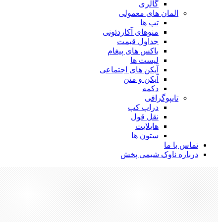
گالری
المان های معمولی
تب ها
منوهای آکاردئونی
جداول قیمت
باکس های پیغام
لیست ها
آیکن های اجتماعی
آیکن و متن
دکمه
تایپوگرافی
دراپ کپ
نقل قول
هایلایت
ستون ها
تماس با ما
درباره ناوک شیمی پخش