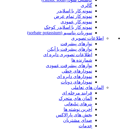
گالری
نمونه کار با اسلایدر
نمونه کار تمام عرض
نمونه کار عمودی
نمونه کار با اسلایدر کوچک
سوربات پتاسیم (sorbate potassium)
اطلاعات تصویری
نوارهای پیشرفت
نوارهای پیشرفت با آیکن
اطلاعات تصویری دایره ای
شمارنده ها
نوارهای پیشرفت عمودی
نمودارهای خطی
نمودارهای دایره ای
نمودارهای دونات
المان های تعاملی
فرایند مرحله ای
المان های متحرک
بنرهای تبلیغاتی
آخرین نوشته ها
بخش های پارالاکس
صدای مشتریان
خدمات