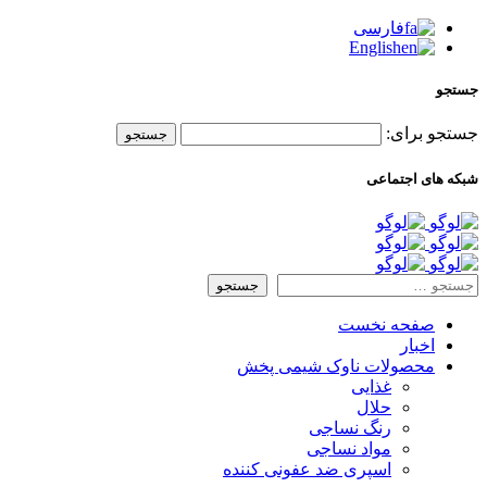
فارسی
English
جستجو
جستجو برای:
شبکه های اجتماعی
صفحه نخست
اخبار
محصولات ناوک شیمی پخش
غذایی
حلال
رنگ نساجی
مواد نساجی
اسپری ضد عفونی کننده