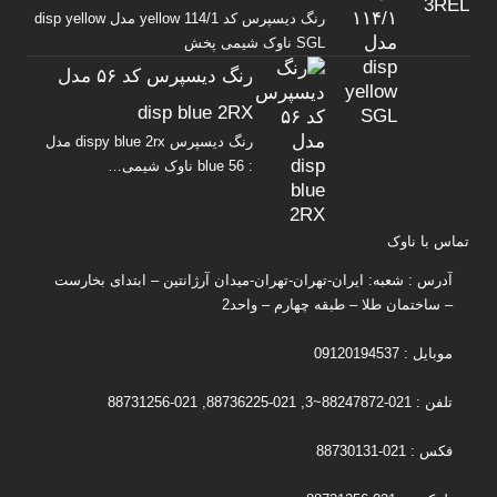
رنگ دیسپرس کد yellow 114/1 مدل disp yellow
SGL ناوک شیمی پخش
رنگ دیسپرس کد ۵۶ مدل
disp blue 2RX
رنگ دیسپرس dispy blue 2rx مدل
: blue 56 ناوک شیمی…
تماس با ناوک
آدرس : شعبه: ایران-تهران-تهران-میدان آرژانتین – ابتدای بخارست
– ساختمان طلا – طبقه چهارم – واحد2
موبایل : 09120194537
تلفن : 021-88247872~3, 021-88736225, 021-88731256
فکس : 021-88730131