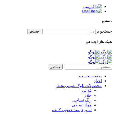
فارسی
English
جستجو
جستجو برای:
شبکه های اجتماعی
صفحه نخست
اخبار
محصولات ناوک شیمی پخش
غذایی
حلال
رنگ نساجی
مواد نساجی
اسپری ضد عفونی کننده