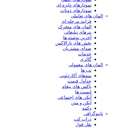
نمودارهای دایره ای
نمودارهای دونات
المان های تعاملی
فرایند مرحله ای
المان های متحرک
بنرهای تبلیغاتی
آخرین نوشته ها
بخش های پارالاکس
صدای مشتریان
خدمات
گالری
المان های معمولی
تب ها
منوهای آکاردئونی
جداول قیمت
باکس های پیغام
لیست ها
آیکن های اجتماعی
آیکن و متن
دکمه
تایپوگرافی
دراپ کپ
نقل قول