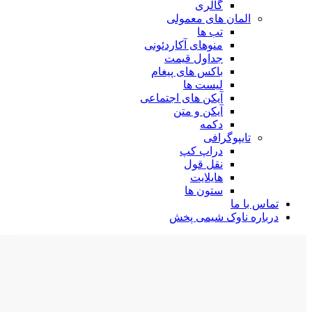
گالری
المان های معمولی
تب ها
منوهای آکاردئونی
جداول قیمت
باکس های پیغام
لیست ها
آیکن های اجتماعی
آیکن و متن
دکمه
تایپوگرافی
دراپ کپ
نقل قول
هایلایت
ستون ها
تماس با ما
درباره ناوک شیمی پخش