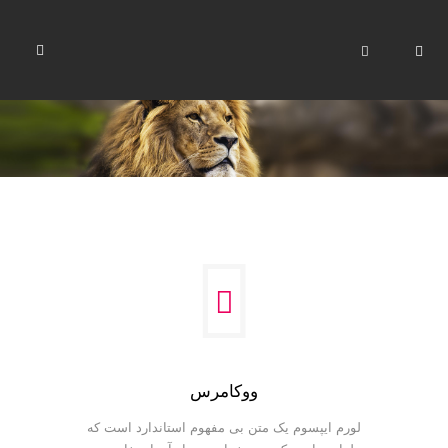
ووکامرس
لورم ایپسوم یک متن بی مفهوم استاندارد است که