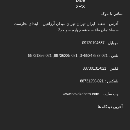
تماس با ناوک
آدرس : شعبه: ایران-تهران-تهران-میدان آرژانتین – ابتدای بخارست
– ساختمان طلا – طبقه چهارم – واحد2
موبایل : 09120194537
تلفن : 021-88247872~3, 021-88736225, 021-88731256
فکس : 021-88730131
تلفکس : 021-88731256
وب سایت : www.navakchem.com
آخرین دیدگاه ها