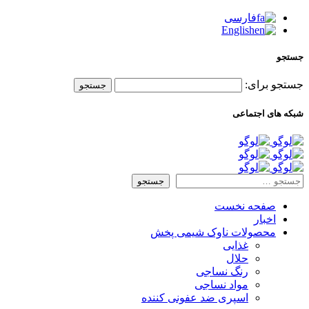
فارسی
English
جستجو
جستجو برای:
شبکه های اجتماعی
صفحه نخست
اخبار
محصولات ناوک شیمی پخش
غذایی
حلال
رنگ نساجی
مواد نساجی
اسپری ضد عفونی کننده