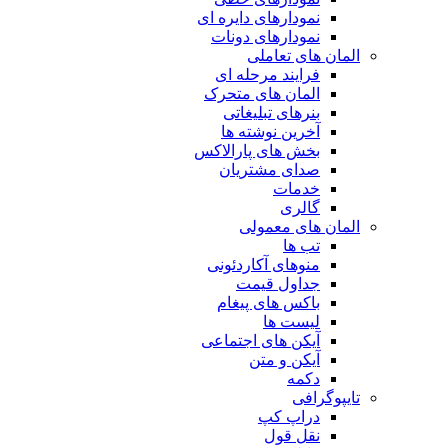
نمودارهای دایره ای
نمودارهای دونات
المان های تعاملی
فرایند مرحله ای
المان های متحرک
بنرهای تبلیغاتی
آخرین نوشته ها
بخش های پارالاکس
صدای مشتریان
خدمات
گالری
المان های معمولی
تب ها
منوهای آکاردئونی
جداول قیمت
باکس های پیغام
لیست ها
آیکن های اجتماعی
آیکن و متن
دکمه
تایپوگرافی
دراپ کپ
نقل قول