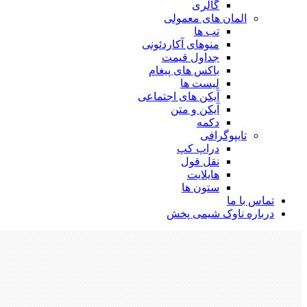
گالری
المان های معمولی
تب ها
منوهای آکاردئونی
جداول قیمت
باکس های پیغام
لیست ها
آیکن های اجتماعی
آیکن و متن
دکمه
تایپوگرافی
دراپ کپ
نقل قول
هایلایت
ستون ها
تماس با ما
درباره ناوک شیمی پخش