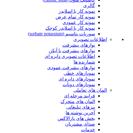
گالری
نمونه کار با اسلایدر
نمونه کار تمام عرض
نمونه کار عمودی
نمونه کار با اسلایدر کوچک
سوربات پتاسیم (sorbate potassium)
اطلاعات تصویری
نوارهای پیشرفت
نوارهای پیشرفت با آیکن
اطلاعات تصویری دایره ای
شمارنده ها
نوارهای پیشرفت عمودی
نمودارهای خطی
نمودارهای دایره ای
نمودارهای دونات
المان های تعاملی
فرایند مرحله ای
المان های متحرک
بنرهای تبلیغاتی
آخرین نوشته ها
بخش های پارالاکس
صدای مشتریان
خدمات