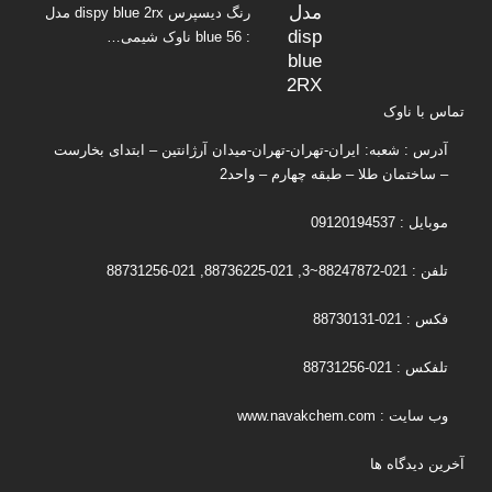
رنگ دیسپرس dispy blue 2rx مدل
: blue 56 ناوک شیمی…
تماس با ناوک
آدرس : شعبه: ایران-تهران-تهران-میدان آرژانتین – ابتدای بخارست
– ساختمان طلا – طبقه چهارم – واحد2
موبایل : 09120194537
تلفن : 021-88247872~3, 021-88736225, 021-88731256
فکس : 021-88730131
تلفکس : 021-88731256
وب سایت : www.navakchem.com
آخرین دیدگاه ها