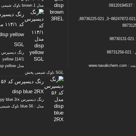
09120
مدل brown 1 ناوک شیمی پخش
رنگ دیسپر
تلفن : 021-88247872~3, 021-88736225,
کد ۴/۱
disp yellow
88
SGL
88731
رنگ دیسپرس ک
yellow 114/1
www.navakche
مدل sp yellow
SGL ناوک شیمی پخش
رن
disp blue 2RX
رنگ دیسپرس y blue 2rx
مدل : blue 56 ناوک شیمی…