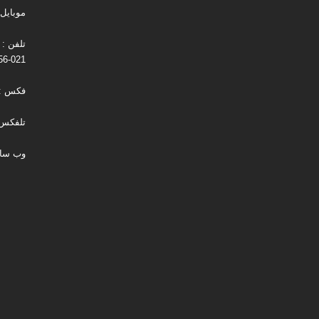
موبایل : 194537
021-88731256
فکس : 021-730131
تلفکس : 021-256
وب سایت : m.com