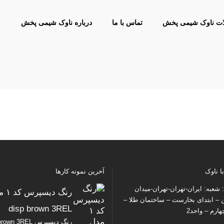
ت ناوک شیمی پخش
تماس با ما
درباره ناوک شیمی پخش
ا ناوک
آخرین نمونه کارها
شعبه: ایران-تهران-تهران-میدان
رنگ دیس
ن – ابتدای بخارست – ساختمان طلا –
disp brown 3REL
ارم – واحد2
رنگ دیسپرس wn 3REL