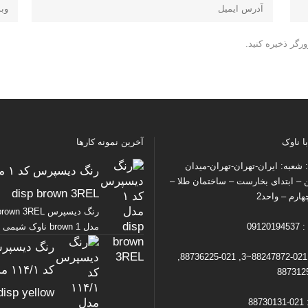
رگر ذخیره کنید.
ا ناوک
آخرین نمونه کارها
شعبه: ایران-تهران-تهران-میدان
رنگ دیس
ن – ابتدای بخارست – ساختمان طلا –
disp brown 3REL
ارم – واحد2
رنگ دیسپرس wn 3REL
09120
مدل brown 1 ناوک شیمی پخش
رنگ دیسپر
تلفن : 021-88247872~3, 021-88736225,
کد ۴/۱
disp yellow
88