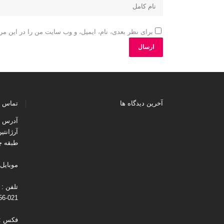
برای نظر بعدی، نام، ایمیل، و وب سایت من را در این مرو
آخرین دیدگاه ها
تماس ب
آدرس : 
آرژانتی
طبقه چه
موبایل : 194537
021-88731256
فکس : 021-730131