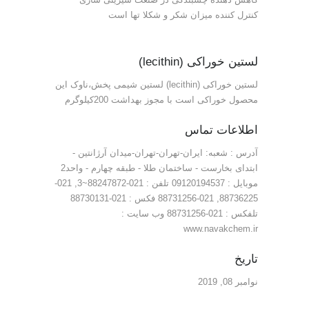
کنترل کننده میزان شکر و شکلا تها است
لستین خوراکی (lecithin)
لستین خوراکی (lecithin) لستین شیمی پخش،ناوک این
محصول خوراکی است با مجوز بهداشت 200کیلوگرم
اطلاعات تماس
آدرس : شعبه: ایران-تهران-تهران-میدان آرژانتین -
ابتدای بخارست - ساختمان طلا - طبقه چهارم - واحد2
موبایل : 09120194537 تلفن : 021-88247872~3, 021-
88736225, 021-88731256 فکس : 021-88730131
تلفکس : 021-88731256 وب سایت :
www.navakchem.ir
تاریخ
نوامبر 08, 2019