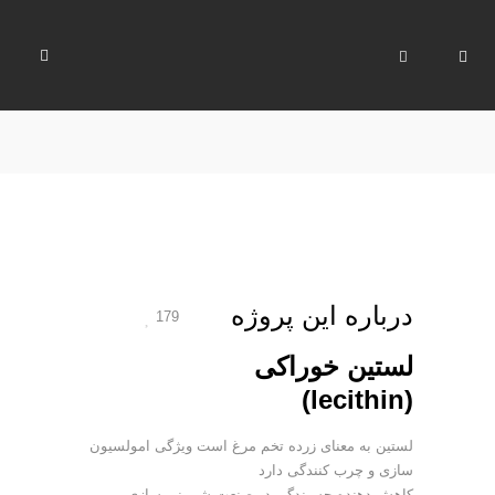
درباره این پروژه
179
لستین خوراکی
(lecithin)
لستین به معنای زرده تخم مرغ است ویژگی امولسیون
سازی و چرب کنندگی دارد
کاهش دهنده چسبندگی در صنعت شیرینی سازی