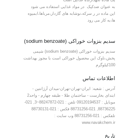
به عنوان ضدکپک در مواد غذایی استفاده می شود
این ماده در ر سرکه،نوشابه های گازدار،مرباها،ابمیوه
ها،به کار می رود
سدیم بنزوات خوراکی (sodium benzoate)
سدیم بنزوات خوراکی (sodium benzoate) شیمی
پخش،ناوک این محصول خوراکی است با مجوز بهداشت
100کیلوگرم
اطلاعات تماس
آدرس : شعبه: ایران-تهران-تهران-میدان آرژانتین -
ابتدای بخارست - ساختمان طلا - طبقه چهارم - واحد2
موبایل : 09120194537 تلفن : 021-88247872~3, 021-
88736225, 021-88731256 فکس : 021-88730131
تلفکس : 021-88731256 وب سایت :
www.navakchem.ir
تاریخ