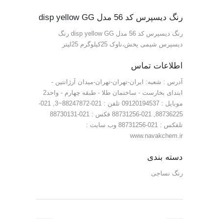
رنگ دیسپرس کد 56 مدل disp yellow GG
رنگ دیسپرس کد 56 مدل disp yellow GG رنگ
دیسپرس شیمی پخش،ناوک 25کیلوگرم 25لیتر
اطلاعات تماس
آدرس : شعبه: ایران-تهران-تهران-میدان آرژانتین -
ابتدای بخارست - ساختمان طلا - طبقه چهارم - واحد2
موبایل : 09120194537 تلفن : 021-88247872~3, 021-
88736225, 021-88731256 فکس : 021-88730131
تلفکس : 021-88731256 وب سایت :
www.navakchem.ir
دسته بندی
رنگ نساجی