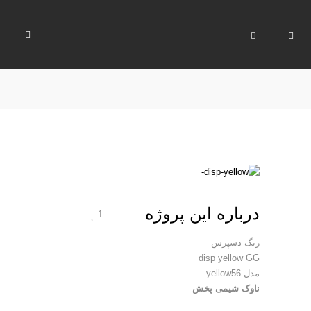
درباره این پروژه
1
رنگ دسپرس
disp yellow GG
مدل yellow56
ناوک شیمی پخش