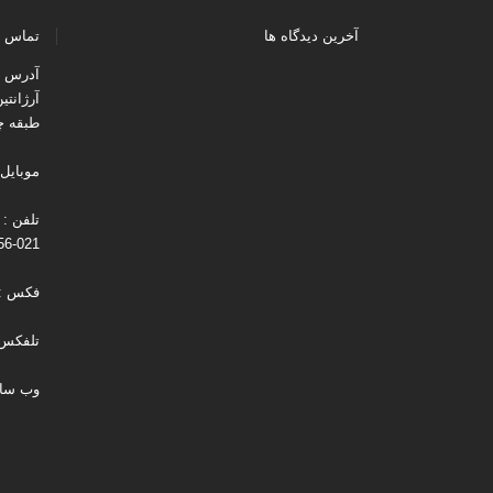
آخرین دیدگاه ها
تماس ب
آدرس : 
آرژانتی
طبقه چه
موبایل : 194537
021-88731256
فکس : 021-730131
تلفکس : 021-256
وب سایت : m.com