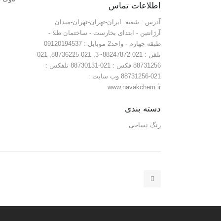
اطلاعات تماس
آدرس : شعبه: ایران-تهران-تهران-میدان
آرژانتین - ابتدای بخارست - ساختمان طلا -
طبقه چهارم - واحد2 موبایل : 09120194537
تلفن : 021-88247872~3, 021-88736225, 021-
88731256 فکس : 021-88730131 تلفکس :
021-88731256 وب سایت :
www.navakchem.ir
دسته بندی
رنگ نساجی