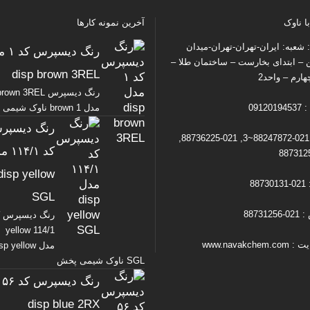
ا ناوک
آخرین نمونه کارها
شعبه: ایران-تهران-تهران-میدان
رنگ دیس
ن – ابتدای بخارست – ساختمان طلا –
disp brown 3REL
ارم – واحد2
رنگ دیسپرس wn 3REL
09120
مدل brown 1 ناوک شیمی پخش
رنگ دیسپر
تلفن : 021-88247872~3, 021-88736225,
کد ۴/۱
disp yellow
88
SGL
88731
رنگ دیسپرس ک
yellow 114/1
www.navakche
مدل sp yellow
SGL ناوک شیمی پخش
رن
disp blue 2RX