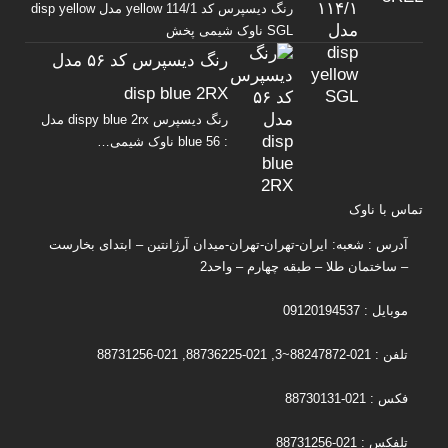
رنگ دیسپرس کد yellow 114/1 مدل disp yellow
SGL ناوک شیمی پخش
رنگ دیسپرس کد ۵۶ مدل
disp blue 2RX
رنگ دیسپرس dispy blue 2rx مدل
: blue 56 ناوک شیمی…
تماس با ناوک
آدرس : شعبه: ایران-تهران-تهران-میدان آرژانتین – ابتدای بخارست
– ساختمان طلا – طبقه چهارم – واحد2
موبایل : 09120194537
تلفن : 021-88247872~3, 021-88736225, 021-88731256
فکس : 021-88730131
تلفکس : 021-88731256